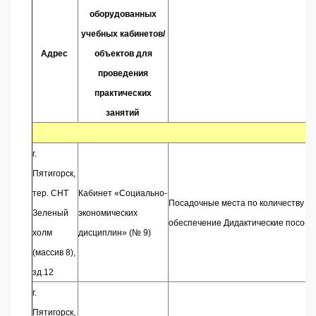
оборудованных
учебных кабинетов/
Адрес
объектов для
проведения
практических
занятий
г.
Пятигорск,
тер. СНТ
Кабинет «Социально-
Посадочные места по количеству об
Зеленый
экономических
обеспечение Дидактические пособ
холм
дисциплин» (№ 9)
(массив 8),
зд.12
г.
Пятигорск,