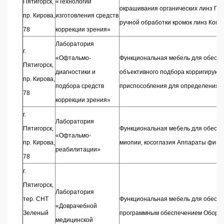
Пятигорск,
«Технологий
окрашивания органических линз При
пр. Кирова,
изготовления средств
ручной обработки кромок линз Ком
78
коррекции зрения»
Лаборатория
г.
«Офтальмо-
Функциональная мебель для обеспе
Пятигорск,
диагностики и
объективного подбора корригирующ
пр. Кирова,
подбора средств
приспособления для определения к
78
коррекции зрения»
г.
Лаборатория
Пятигорск,
Функциональная мебель для обеспе
«Офтальмо-
пр. Кирова,
миопии, косоглазия Аппараты физи
реабилитации»
78
г.
Пятигорск,
Лаборатория
тер. СНТ
Функциональная мебель для обеспе
«Доврачебной
Зеленый
программным обеспечением Оборудо
медицинской