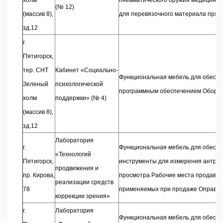
холм
пневматического оружия медицинск
(№ 12)
(массив 8),
для перевязочного материала прям
зд.12
г.
Пятигорск,
тер. СНТ
Кабинет «Социально-
Функциональная мебель для обеспе
Зеленый
психологической
программным обеспечением Оборуд
холм
поддержки» (№ 4)
(массив 8),
зд.12
Лаборатория
г.
Функциональная мебель для обеспе
«Технологий
Пятигорск,
инструменты для измерения антроп
продвижения и
пр. Кирова,
просмотра Рабочие места продавцо
реализации средств
78
применяемых при продаже Оправы о
коррекции зрения»
г.
Лаборатория
Функциональная мебель для обеспе