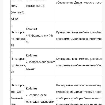
обеспечение Дидактические пособ
холм
языка» (№ 12)
(массив 8),
зд.12
г.
Кабинет
Пятигорск,
Функциональная мебель для обеспе
«Информатики» (№
пр. Кирова,
программным обеспечением Оборудо
9)
78
г.
Кабинет
Пятигорск,
Функциональная мебель для обеспе
«Профессионального
пр. Кирова,
программным обеспечением Оборуд
ухода»
78
г.
Пятигорск,
Посадочные места по количеству об
Кабинет
тер. СНТ
обеспечение Дидактические пособи
«Безопасности
Зеленый
приборы и приборы безопасности О
жизнедеятельности»