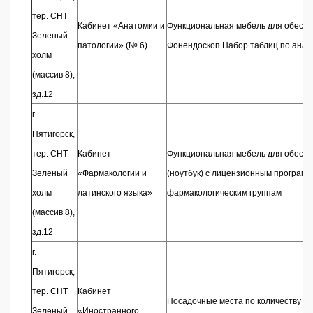
тер. СНТ
Кабинет «Анатомии и
Функциональная мебель для обеспе
Зеленый
патологии» (№ 6)
Фонендоскоп Набор таблиц по анат
холм
(массив 8),
зд.12
г.
Пятигорск,
тер. СНТ
Кабинет
Функциональная мебель для обеспе
Зеленый
«Фармакологии и
(ноутбук) с лицензионным програм
холм
латинского языка»
фармакологическим группам
(массив 8),
зд.12
г.
Пятигорск,
тер. СНТ
Кабинет
Посадочные места по количеству об
Зеленый
«Иностранного