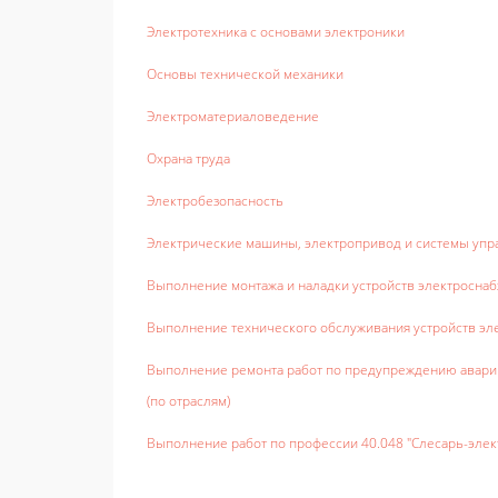
Электротехника с основами электроники
Основы технической механики
Электроматериаловедение
Охрана труда
Электробезопасность
Электрические машины, электропривод и системы уп
Выполнение монтажа и наладки устройств электроснаб
Выполнение технического обслуживания устройств эле
Выполнение ремонта работ по предупреждению аварий
(по отраслям)
Выполнение работ по профессии 40.048 "Слесарь-элек