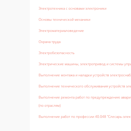
Электротехника с основами электроники
Основы технической механики
Электроматериаловедение
Охрана труда
Электробезопасность
Электрические машины, электропривод и системы уп
Выполнение монтажа и наладки устройств электроснаб
Выполнение технического обслуживания устройств эле
Выполнение ремонта работ по предупреждению аварий
(по отраслям)
Выполнение работ по профессии 40.048 "Слесарь-элек