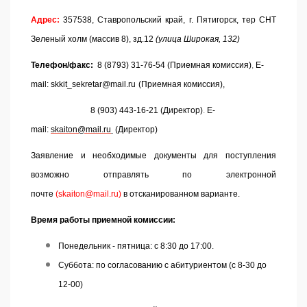
Адрес
:
357538, Ставропольский край, г. Пятигорск, тер СНТ
Зеленый холм (массив 8), зд.12
(улица Широкая, 132)
Телефон/факс:
8 (8793) 31-76-54
(Приемная комиссия)
,
E-
mail:
skkit_sekretar@mail.ru
(Приемная комиссия),
8 (903) 443-16-21 (Директор)
.
E-
mail
:
skaiton@mail.ru
(Директор)
Заявление и необходимые документы для поступления
возможно отправлять по электронной
почте
(
skaiton@mail.ru
)
в
отсканированном варианте.
Время работы приемной комиссии:
Понедельник - пятница: с 8:30 до 17:00.
Суббота: по согласованию с абитуриентом (с 8-30 до
12-00)