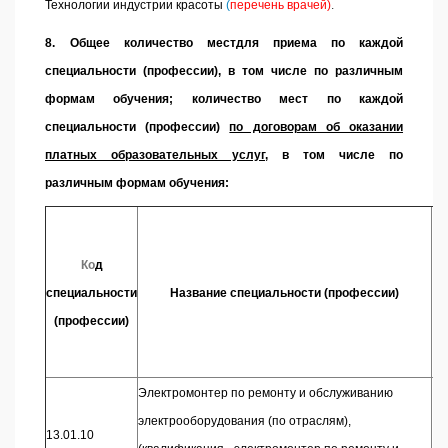
Технологии индустрии красоты
(
перечень врачей
)
.
8.
Общее количество местдля приема по каждой
специальности (профессии), в том числе по различным
формам обучения; количество мест по каждой
специальности (профессии)
по договорам об оказании
платных образовательных услуг
, в том числе по
различным формам обучения:
К
Ко
д
специальности
Название специальности (профессии)
(профессии)
Электромонтер по ремонту и обслуживанию
электрооборудования (по отраслям),
13.01.10