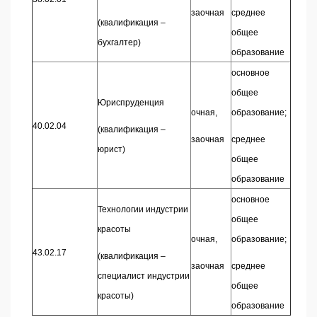
заочная
среднее
(квалификация –
общее
бухгалтер)
образование
основное
общее
Юриспруденция
очная,
образование;
40.02.04
(квалификация –
заочная
среднее
юрист)
общее
образование
основное
Технологии индустрии
общее
красоты
очная,
образование;
43.02.17
(квалификация –
заочная
среднее
специалист индустрии
общее
красоты)
образование