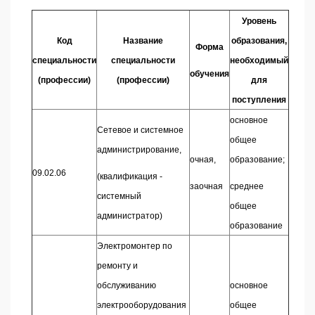
Уровень
Код
Название
образования,
Форма
специальности
специальности
необходимый
обучения
(профессии)
(профессии)
для
поступления
основное
Сетевое и системное
общее
администрирование,
очная,
образование;
09.02.06
(квалификация -
заочная
среднее
системный
общее
администратор)
образование
Электромонтер по
ремонту и
обслуживанию
основное
электрооборудования
общее