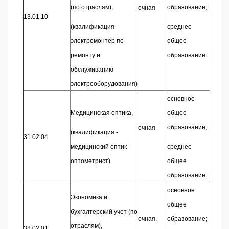
(по отраслям),
образование;
очная
13.01.10
(квалификация -
среднее
электромонтер по
общее
ремонту и
образование
обслуживанию
электрооборудования)
основное
Медицинская оптика,
общее
образование;
очная
(квалификация -
31.02.04
медицинский оптик-
среднее
оптометрист)
общее
образование
основное
Экономика и
общее
бухгалтерский учет (по
очная,
образование;
отраслям),
38.02.01