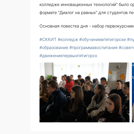
колледже инновационных технологий" было ор
формате "Диалог на равных" для студентов пе
Основная повестка дня - набор первокурсник
#СККИТ
#колледж
#обучениевпятигорске
#л
#образование
#программавоспитания
#совет
#движениепервыхпятигорск