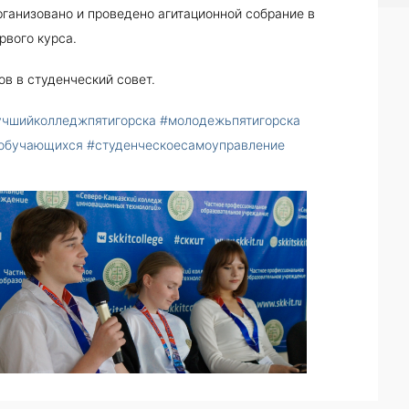
ганизовано и проведено агитационной собрание в
рвого курса.
ов в студенческий совет.
учшийколледжпятигорска
#молодежьпятигорска
обучающихся
#студенческоесамоуправление